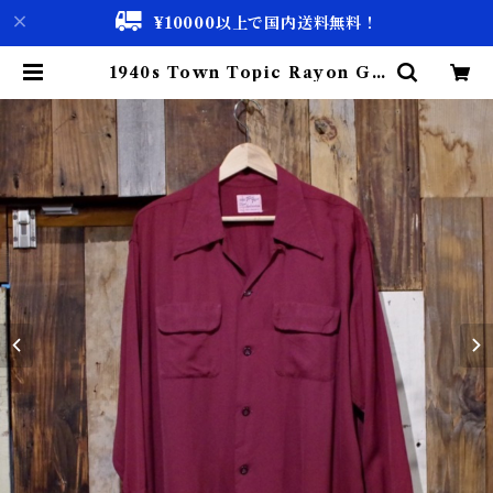
¥10000以上で国内送料無料！
1940s Town Topic Rayon Ga
bardine Shirt | 古着屋 仙台 bis
cco【古着 & Vintage 通販】