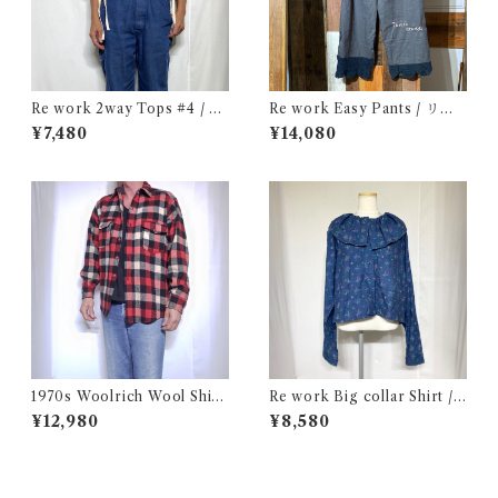
Re work 2way Tops #4 / リ
Re work Easy Pants / リワ
ワーク 2way トップス 古着
ーク イージー パンツ クロシェ
¥7,480
¥14,080
& 刺繍入り
1970s Woolrich Wool Shirt
Re work Big collar Shirt /
CPO / 70年代 白タグ ウール
リワーク ビックカラー シャツ
¥12,980
¥8,580
リッチ 三色 ブロック チェック
古着
ウール シャツ 古着