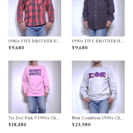
1980s FIVE BROTHER He
1990s FIVE BROTHER He
avy Flannel Shirt / ブロック
avy Flannel Shirt CHAMOI
¥9,680
¥9,680
チェック バッファロー ヘビー
S CLOTH Black USA / ファ
ネル シャツ ファイブブラザ
イブブラザー ヘビーネルシャ
ー 古着 USA
ツ 墨黒 ブラック 古着
Tie Dye Pink !! 1990s Cha
Mint Condition 1990s Cha
mpion Reverse Weave USA
mpion Reverse Weave Size
¥18,480
¥23,980
/ チャンピオン リバースウィ
L / チャンピオン リバースウ
ーブ タイダイ ピンク 目付き
ィーブ ロゴ 目付き フラタニテ