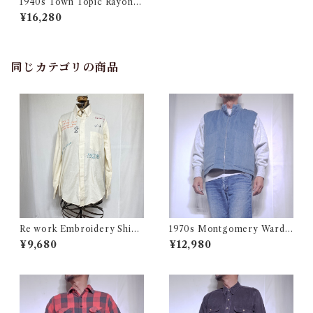
1940s Town Topic Rayon G
abardine Shirt
¥16,280
同じカテゴリの商品
Re work Embroidery Shirt
1970s Montgomery Ward
/ リワーク ハンド刺繍入り シ
PUT TOGETHERS Nylon S
¥9,680
¥12,980
ャツ 古着
ki Vest / 70年代 モンゴメリー
ワード 中綿 スキー ベスト