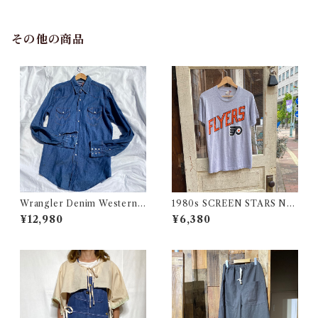
アメリカ 古着
ィ USA 古着
その他の商品
Wrangler Denim Western S
1980s SCREEN STARS NF
hirt 16 1/2 Made in USA / ラ
L FLYERS Print Tee / 80年
¥12,980
¥6,380
ングラー デニム ウエスタン シ
代 スクリーンスターズ フライ
ャツ 古着
ヤーズ プリント Tシャツ 古着