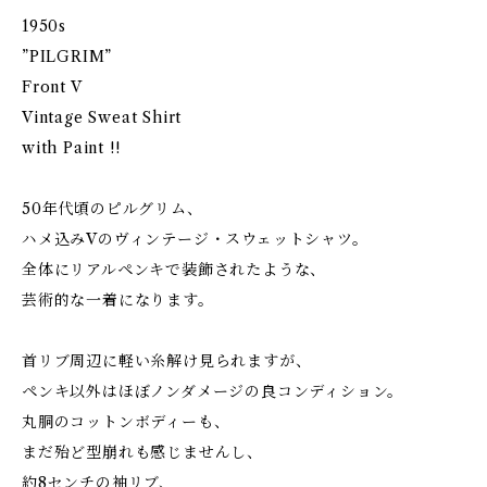
1950s
”PILGRIM”
Front V
Vintage Sweat Shirt
with Paint !!
50年代頃のピルグリム、
ハメ込みVのヴィンテージ・スウェットシャツ。
全体にリアルペンキで装飾されたような、
芸術的な一着になります。
首リブ周辺に軽い糸解け見られますが、
ペンキ以外はほぼノンダメージの良コンディション。
丸胴のコットンボディーも、
まだ殆ど型崩れも感じませんし、
約8センチの袖リブ、