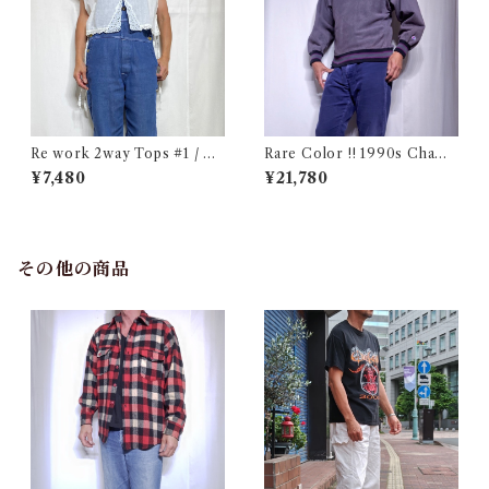
Re work 2way Tops #1 / リ
Rare Color !! 1990s Champ
ワーク 2way トップス 古着
ion Reverse Weave Charco
¥7,480
¥21,780
al Gray Size M / チャンピオ
ン リバースウィーブ 墨黒 目付
き ボーダーリブ USA 古着
その他の商品