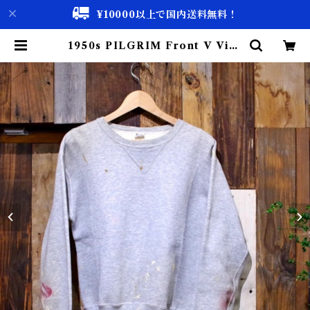
¥10000以上で国内送料無料！
1950s PILGRIM Front V Vint
age Sweat Shirt with Paint /
ピルグリム スウェット | 古着屋 仙
台 biscco【古着 & Vintage 通
販】