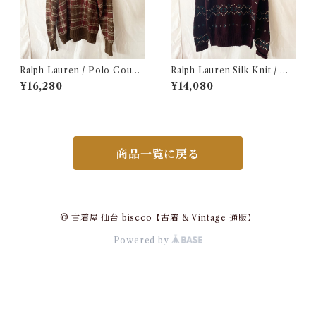
Ralph Lauren / Polo Count
Ralph Lauren Silk Knit / ラ
ry Hand Knit / ラルフローレ
ルフローレン シルク セーター
¥16,280
¥14,080
ン / ポロカントリー ハンドニ
古着
ット / コットンニット 古着
商品一覧に戻る
© 古着屋 仙台 biscco【古着 & Vintage 通販】
Powered by