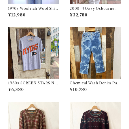
1970s Woolrich Wool Shirt
2000 !!! Ozzy Osbourne O
CPO / 70年代 白タグ ウール
ZZFEST Rock T-Shirt Size
¥12,980
¥32,780
リッチ 三色 ブロック チェック
L / オジーオズボーン オズフ
ウール シャツ 古着
ェス パンテラ ツアー ロック
バンド Tシャツ 古着
1980s SCREEN STARS NF
Chemical Wash Denim Pant
L FLYERS Print Tee / 80年
s / ケミカル デニム パンツ 古
¥6,380
¥10,780
代 スクリーンスターズ フライ
着
ヤーズ プリント Tシャツ 古着