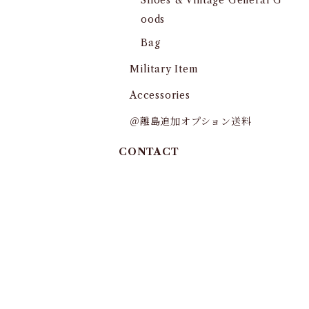
Shoes & Vintage General G
oods
Bag
Military Item
Accessories
＠離島追加オプション送料
CONTACT