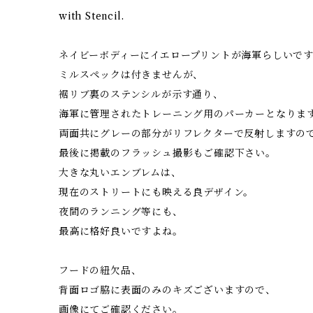
with Stencil.
ネイビーボディーにイエロープリントが海軍らしいで
ミルスペックは付きませんが、
裾リブ裏のステンシルが示す通り、
海軍に管理されたトレーニング用のパーカーとなりま
両面共にグレーの部分がリフレクターで反射しますの
最後に掲載のフラッシュ撮影もご確認下さい。
大きな丸いエンブレムは、
現在のストリートにも映える良デザイン。
夜間のランニング等にも、
最高に格好良いですよね。
フードの紐欠品、
背面ロゴ脇に表面のみのキズございますので、
画像にてご確認ください。