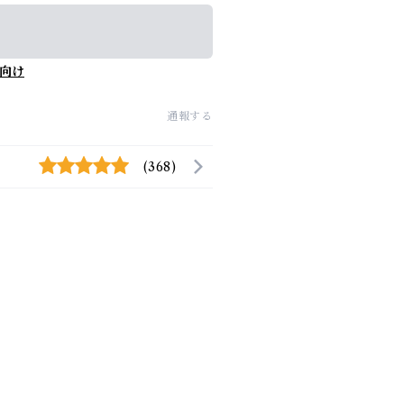
向け
通報する
(368)