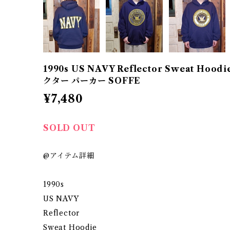
1990s US NAVY Reflector Sweat Hoodi
クター パーカー SOFFE
¥7,480
SOLD OUT
@アイテム詳細
1990s
US NAVY
Reflector
Sweat Hoodie