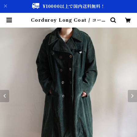
¥10000以上で国内送料無料！
Corduroy Long Coat / コーデ
ュロイ ロング コート | 古着屋 仙台
biscco【古着 & Vintage 通販】