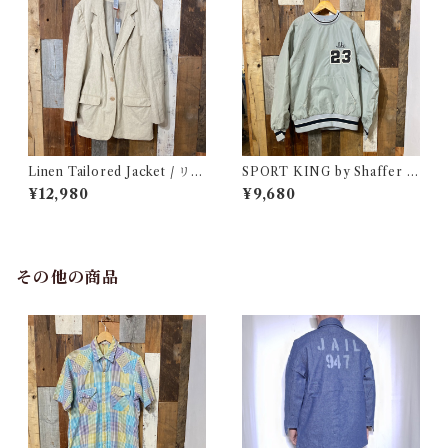
Linen Tailored Jacket / リネ
SPORT KING by Shaffer N
ン テーラード ジャケット 古着
ylon Pullover Jacket / スポ
¥12,980
¥9,680
ーツ キング ナイロン プルオー
バー ジャケット 古着
その他の商品