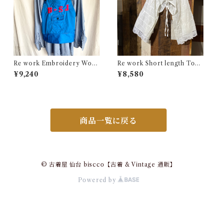
Re work Embroidery Work
Re work Short length Tops
Apron Vest / リワーク 刺繍
/ リワーク ショート丈 ボレロ
¥9,240
¥8,580
入り ワーク エプロン ベスト
シャツ 古着
古着
商品一覧に戻る
© 古着屋 仙台 biscco【古着 & Vintage 通販】
Powered by