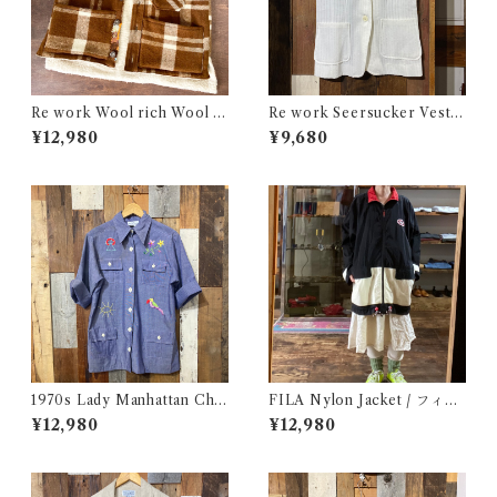
Re work Wool rich Wool B
Re work Seersucker Vest /
oa Vest / リワーク ウールリ
リワーク シアサッカー ベスト
¥12,980
¥9,680
ッチ ウール ボア ベスト 古着
古着
1970s Lady Manhattan Cha
FILA Nylon Jacket / フィラ
mbray Shirt Jacket / 70年代
ナイロン ジャケット 古着
¥12,980
¥12,980
レディー マンハッタン シャツ
ジャケット