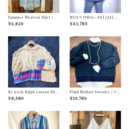
Summer Western Shirt / シ
NOS !! 1980s~ SUI JAIL De
ョートスリーブ ウエスタン シ
nim Work Jacket with Stenc
¥6,820
¥43,780
ャツ 古着
il / USA 実物 デッドストック
プリズナー デニム ジャケット
カバーオール ブランケット 古
着
Re work Ralph Lauren Shor
Plaid Mohair Sweater / チェ
t length Polo shirt / リワー
ック柄 モヘア セーター 古着
¥8,580
¥10,780
ク ラルフローレン ショート丈
ポロシャツ 古着