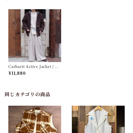
Carhartt Active Jacket / カ
ーハート アクティブ ジャケッ
¥11,880
ト
同じカテゴリの商品