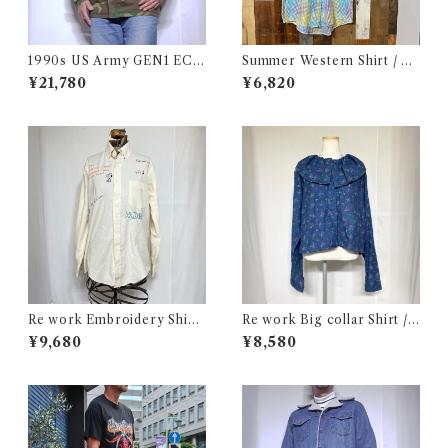
1990s US Army GEN1 EC
Summer Western Shirt / シ
WCS Gore-Tex Parka M-R
ョートスリーブ ウエスタン シ
¥21,780
¥6,820
/ 米軍 ゴアテックス パーカー
ャツ 古着
アメリカ ミリタリー 古着
Re work Embroidery Shirt
Re work Big collar Shirt /
/ リワーク ハンド刺繍入り シ
リワーク ビックカラー シャツ
¥9,680
¥8,580
ャツ 古着
古着