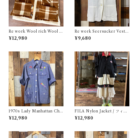
Re work Wool rich Wool B
Re work Seersucker Vest /
oa Vest / リワーク ウールリ
リワーク シアサッカー ベスト
¥12,980
¥9,680
ッチ ウール ボア ベスト 古着
古着
1970s Lady Manhattan Cha
FILA Nylon Jacket / フィラ
mbray Shirt Jacket / 70年代
ナイロン ジャケット 古着
¥12,980
¥12,980
レディー マンハッタン シャツ
ジャケット