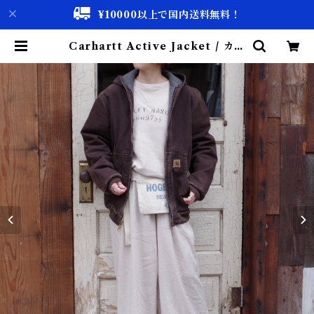
¥10000以上で国内送料無料！
Carhartt Active Jacket / カー
ハート アクティブ ジャケット | 古
着屋 仙台 biscco【古着 & Vinta
ge 通販】