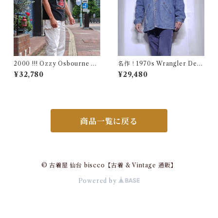
2000 !!! Ozzy Osbourne O
名作！1970s Wrangler Deni
ZZFEST Rock T-Shirt Size
m Wrange Coat / ラングラー
¥32,780
¥29,480
L / オジーオズボーン オズフ
デニム ボア ランチ コート 古
ェス パンテラ ツアー ロック
着 ヴィンテージ レンジ
バンド Tシャツ 古着
商品一覧に戻る
© 古着屋 仙台 biscco【古着 & Vintage 通販】
Powered by