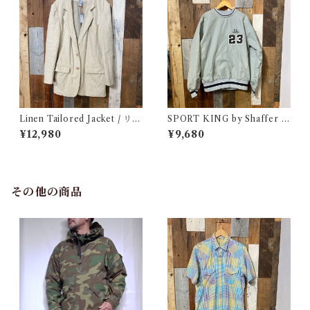
Linen Tailored Jacket / リネ
SPORT KING by Shaffer N
ン テーラード ジャケット 古着
ylon Pullover Jacket / スポ
¥12,980
¥9,680
ーツ キング ナイロン プルオー
バー ジャケット 古着
その他の商品