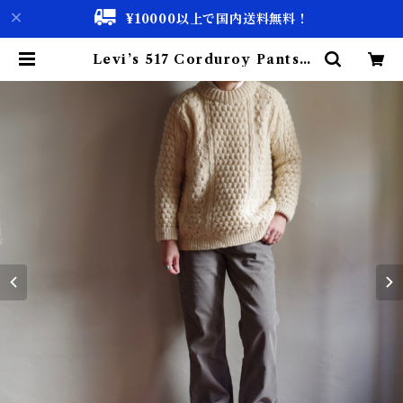
¥10000以上で国内送料無料！
Levi’s 517 Corduroy Pants /
リーバイス 517 コーデュロイ パン
ツ | 古着屋 仙台 biscco【古着 &
Vintage 通販】