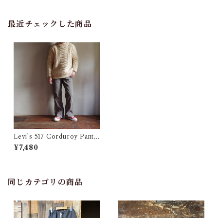
最近チェックした商品
Levi’s 517 Corduroy Pants
/ リーバイス 517 コーデュロイ
¥7,480
パンツ
同じカテゴリの商品