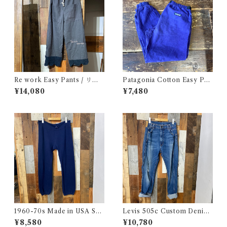
Re work Easy Pants / リワ
Patagonia Cotton Easy Pan
ーク イージー パンツ クロシェ
ts / パタゴニア コットン イー
¥14,080
¥7,480
& 刺繍入り
ジー パンツ 古着
1960-70s Made in USA Sw
Levis 505c Custom Denim
eat Pants / 60-70年代 アメ
Pants / リーバイス 505c カス
¥8,580
¥10,780
リカ製 スウェット パンツ 古着
タムバージョン デニム パンツ