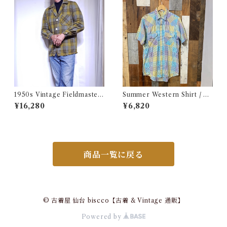
1950s Vintage Fieldmaster
Summer Western Shirt / シ
Wool Topstar Style Jacket /
ョートスリーブ ウエスタン シ
¥16,280
¥6,820
USA ヴィンテージ トップスタ
ャツ 古着
ータイプ アンコン ウール ジャ
ケット古着
商品一覧に戻る
© 古着屋 仙台 biscco【古着 & Vintage 通販】
Powered by