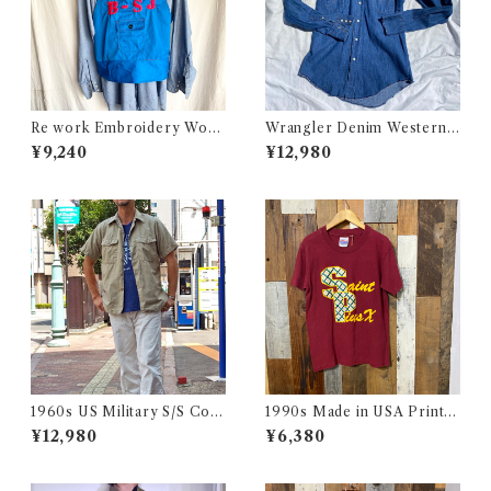
Re work Embroidery Work
Wrangler Denim Western S
Apron Vest / リワーク 刺繍
hirt 15 1/2 Made in USA / ラ
¥9,240
¥12,980
入り ワーク エプロン ベスト
ングラー デニムウエスタン シ
古着
ャツ 古着
1960s US Military S/S Cott
1990s Made in USA Print T
on Poplin Shirt / 60年代 US
ee / 90年代 アメリカ製 プリ
¥12,980
¥6,380
AF USN ARMY コットン ポ
ント Tシャツ 古着
プリン 半袖 シャツ