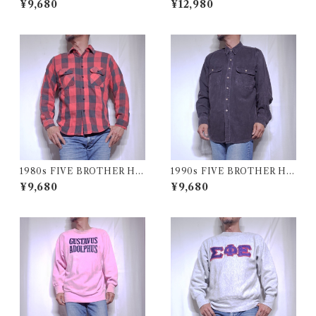
¥9,680
¥12,980
ャツ 古着
ki Vest / 70年代 モンゴメリー
ワード 中綿 スキー ベスト
1980s FIVE BROTHER He
1990s FIVE BROTHER He
avy Flannel Shirt / ブロック
avy Flannel Shirt CHAMOI
¥9,680
¥9,680
チェック バッファロー ヘビー
S CLOTH Black USA / ファ
ネル シャツ ファイブブラザ
イブブラザー ヘビーネルシャ
ー 古着 USA
ツ 墨黒 ブラック 古着