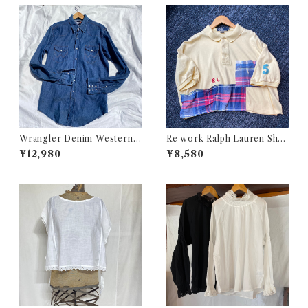
Wrangler Denim Western S
Re work Ralph Lauren Shor
hirt 16 1/2 Made in USA / ラ
t length Polo shirt / リワー
¥12,980
¥8,580
ングラー デニム ウエスタン シ
ク ラルフローレン ショート丈
ャツ 古着
ポロシャツ 古着