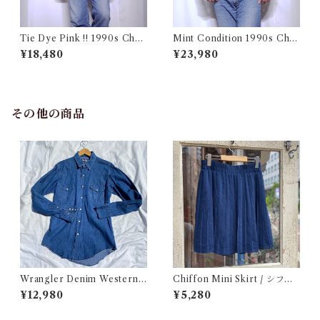
Tie Dye Pink !! 1990s Cha
Mint Condition 1990s Cha
mpion Reverse Weave USA
mpion Reverse Weave Size
¥18,480
¥23,980
/ チャンピオン リバースウィ
L / チャンピオン リバースウ
ーブ タイダイ ピンク 目付き
ィーブ ロゴ 目付き フラタニテ
アメリカ 古着
ィ USA 古着
その他の商品
Wrangler Denim Western S
Chiffon Mini Skirt / シフォ
hirt 15 1/2 Made in USA / ラ
ン ミニ プリーツ スカート 古
¥12,980
¥5,280
ングラー デニムウエスタン シ
着
ャツ 古着