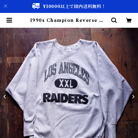
¥10000以上で国内送料無料！
1990s Champion Reverse We
ave / NFL Los Angeles RAID
ERS !!! | 古着屋 仙台 biscco【古
着 & Vintage 通販】