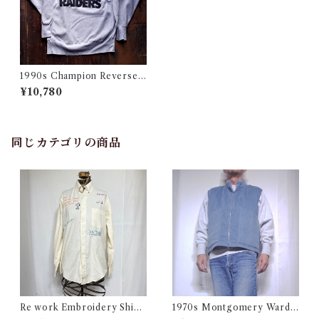
1990s Champion Reverse
Weave / NFL Los Angeles
¥10,780
RAIDERS !!!
同じカテゴリの商品
Re work Embroidery Shirt
1970s Montgomery Ward
/ リワーク ハンド刺繍入り シ
PUT TOGETHERS Nylon S