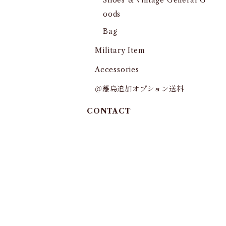
Shoes & Vintage General G
oods
Bag
Military Item
Accessories
＠離島追加オプション送料
CONTACT