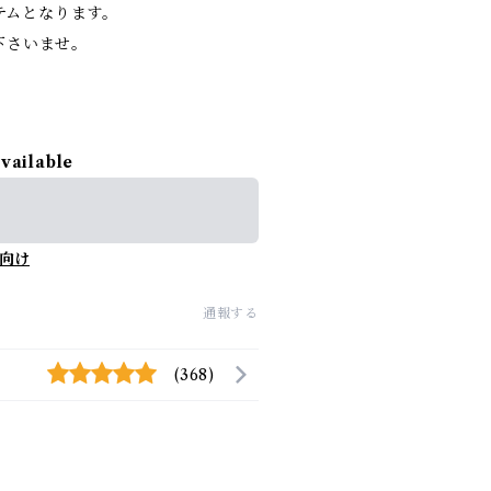
イテムとなります。
下さいませ。
available
向け
通報する
(368)