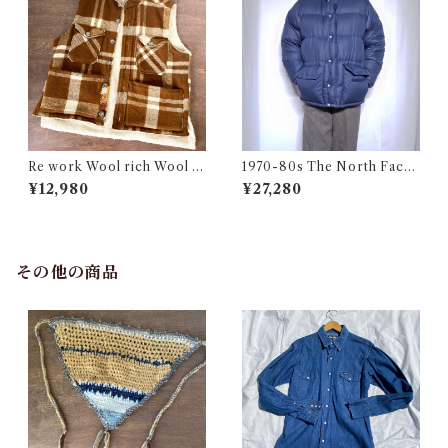
Re work Wool rich Wool B
1970-80s The North Face
oa Vest / リワーク ウールリ
Down Jacket Talon Navy /
¥12,980
¥27,280
ッチ ウール ボア ベスト 古着
茶タグ ノースフェイス ダウン
ジャケット 古着
その他の商品