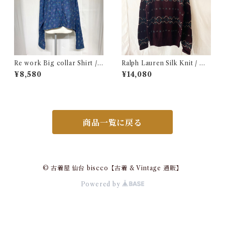
Re work Big collar Shirt /
Ralph Lauren Silk Knit / ラ
リワーク ビックカラー シャツ
ルフローレン シルク セーター
¥8,580
¥14,080
古着
古着
商品一覧に戻る
© 古着屋 仙台 biscco【古着 & Vintage 通販】
Powered by