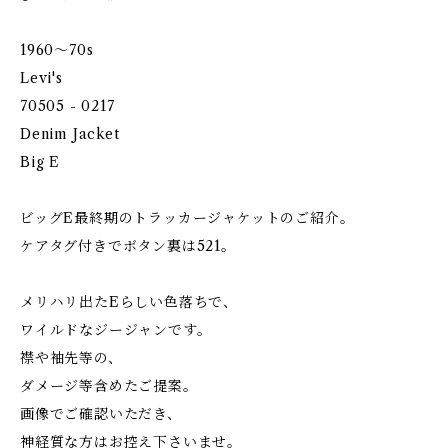
1960〜70s
Levi's
70505 - 0217
Denim Jacket
Big E
ビッグE最終期のトラッカージャケットのご紹介。
ケアタグ付きでボタン裏は521。
メリハリ出たEらしい色落ちで、
ワイルドなジージャンです。
襟や袖先等の、
ダメージ等含めたご提案。
画像でご確認いただき、
神経質な方はお控え下さいませ。