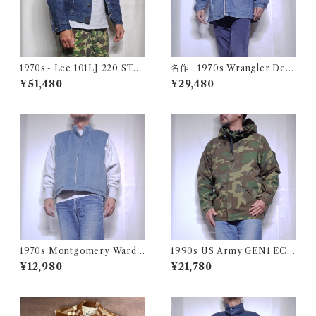
1970s~ Lee 101LJ 220 STO
名作！1970s Wrangler Deni
RM RIDER 44相当 / 濃い濃い
m Wrange Coat / ラングラー
¥51,480
¥29,480
70年代 80年代 リー ストーム
デニム ボア ランチ コート 古
ライダー 古着 USA アメリカ
着 ヴィンテージ レンジ
1970s Montgomery Ward
1990s US Army GEN1 EC
PUT TOGETHERS Nylon S
WCS Gore-Tex Parka M-R
¥12,980
¥21,780
ki Vest / 70年代 モンゴメリー
/ 米軍 ゴアテックス パーカー
ワード 中綿 スキー ベスト
アメリカ ミリタリー 古着