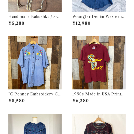
Hand made Babushka / ハン
Wrangler Denim Western S
ドメイド バブーシュカ
hirt 15 1/2 Made in USA / ラ
¥5,280
¥12,980
ングラー デニムウエスタン シ
ャツ 古着
JC Penney Embroidery Ch
1990s Made in USA Print T
ambray Shirt / ジェイシーペ
ee / 90年代 アメリカ製 プリ
¥8,580
¥6,380
ニー 刺繍入り シャンブレー シ
ント Tシャツ 古着
ャツ 古着