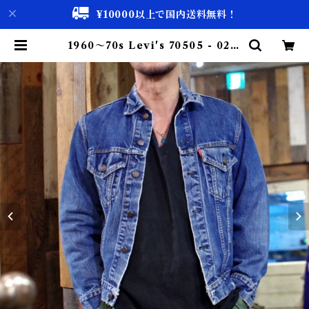
¥10000以上で国内送料無料！
1960〜70s Levi's 70505 - 0217
Denim Jacket Big E / リーバイ
ス デニム トラッカージャケット ビ
ッグE | 古着屋 仙台 biscco【古着
& Vintage 通販】