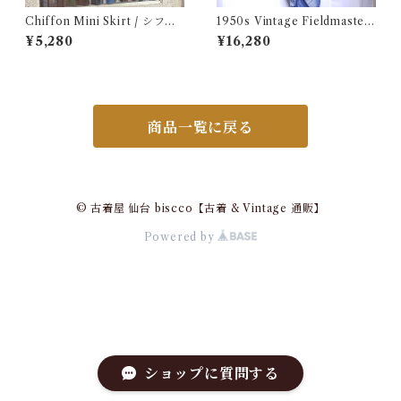
Chiffon Mini Skirt / シフォ
1950s Vintage Fieldmaster
ン ミニ プリーツ スカート 古
Wool Topstar Style Jacket /
¥5,280
¥16,280
着
USA ヴィンテージ トップスタ
ータイプ アンコン ウール ジャ
ケット古着
商品一覧に戻る
© 古着屋 仙台 biscco【古着 & Vintage 通販】
Powered by
ショップに質問する