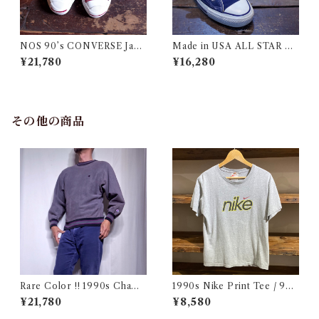
NOS 90’s CONVERSE Jack
Made in USA ALL STAR C
Purcell / 90年代 コンバース
ONVERSE / コンバース ハイ
¥21,780
¥16,280
ジャックパーセル
カット
その他の商品
Rare Color !! 1990s Champ
1990s Nike Print Tee / 90
ion Reverse Weave Charco
年代 ナイキ プリント Tシャツ
¥21,780
¥8,580
al Gray Size M / チャンピオ
古着
ン リバースウィーブ 墨黒 目付