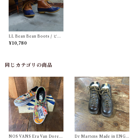
LL Bean Bean Boots / ビー
ンブーツ
¥10,780
同じカテゴリの商品
NOS VANS Era Van Doren
Dr Martens Made in ENGL