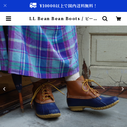
¥10000以上で国内送料無料！
LL Bean Bean Boots / ビーン
ブーツ | 古着屋 仙台 biscco【古着
& Vintage 通販】