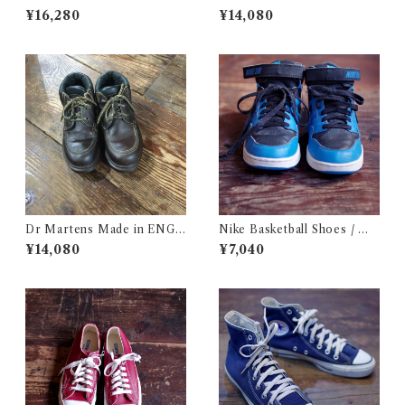
Multi / Aborigine / ヴァンズ
AND Size 5 / メイド イン イ
¥16,280
¥14,080
エラ ヴァンドーレン マルチ ア
ングランド ドクター マーチン
ボリジニ
古着
Dr Martens Made in ENGL
Nike Basketball Shoes / ナ
AND SIze 5 / メイド イン イ
イキ バスケットボール シュー
¥14,080
¥7,040
ングランド ドクターマーチン
ズ / ナイキ スニーカー
古着