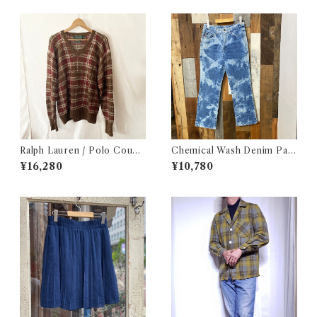
き ボーダーリブ USA 古着
Ralph Lauren / Polo Count
Chemical Wash Denim Pant
ry Hand Knit / ラルフローレ
s / ケミカル デニム パンツ 古
¥16,280
¥10,780
ン / ポロカントリー ハンドニ
着
ット / コットンニット 古着