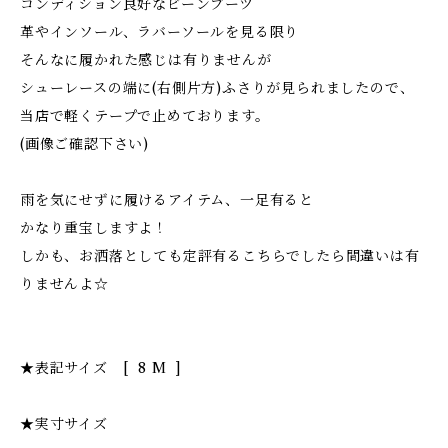
コンディション良好なビーンブーツ
革やインソール、ラバーソールを見る限り
そんなに履かれた感じは有りませんが
シューレースの端に(右側片方)ふさりが見られましたので、
当店で軽くテープで止めております。
(画像ご確認下さい)
雨を気にせずに履けるアイテム、一足有ると
かなり重宝しますよ！
しかも、お洒落としても定評有るこちらでしたら間違いは有
りませんよ☆
★表記サイズ [ 8 M ]
★実寸サイズ