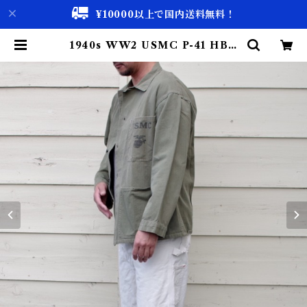
¥10000以上で国内送料無料！
1940s WW2 USMC P-41 HBT
Jacket ・良コンディション !! / ア
メリカ 海兵隊 カバーオール ジャケ
ット / ヘリンボーン ツイル | 古着屋
仙台 biscco【古着 & Vintage 通
販】