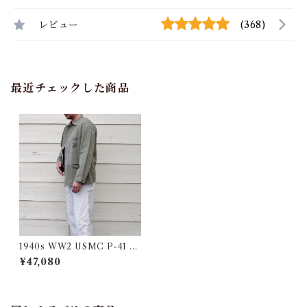
レビュー
(368)
最近チェックした商品
1940s WW2 USMC P-41 H
BT Jacket ・良コンディショ
¥47,080
ン !! / アメリカ 海兵隊 カバー
オール ジャケット / ヘリンボ
ーン ツイル