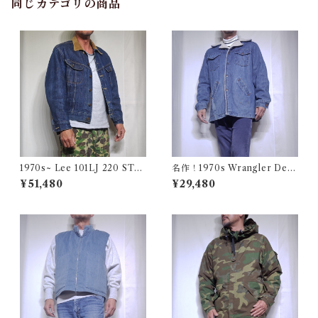
同じカテゴリの商品
1970s~ Lee 101LJ 220 STO
名作！1970s Wrangler Deni
RM RIDER 44相当 / 濃い濃い
m Wrange Coat / ラングラー
¥51,480
¥29,480
70年代 80年代 リー ストーム
デニム ボア ランチ コート 古
ライダー 古着 USA アメリカ
着 ヴィンテージ レンジ