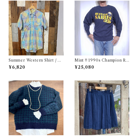
Summer Western Shirt / シ
Mint !! 1990s Champion Re
ョートスリーブ ウエスタン シ
verse Weave NHL SABRES
¥6,820
¥25,080
ャツ 古着
Size L / チャンピオン リバー
スウィーブ 目付き USA 古着