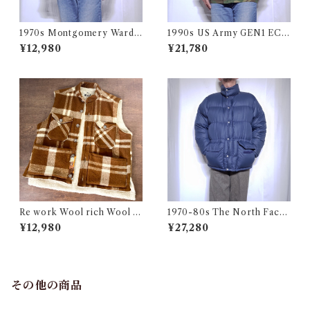
1970s Montgomery Ward
1990s US Army GEN1 EC
PUT TOGETHERS Nylon S
WCS Gore-Tex Parka M-R
¥12,980
¥21,780
ki Vest / 70年代 モンゴメリー
/ 米軍 ゴアテックス パーカー
ワード 中綿 スキー ベスト
アメリカ ミリタリー 古着
Re work Wool rich Wool B
1970-80s The North Face
oa Vest / リワーク ウールリ
Down Jacket Talon Navy /
¥12,980
¥27,280
ッチ ウール ボア ベスト 古着
茶タグ ノースフェイス ダウン
ジャケット 古着
その他の商品