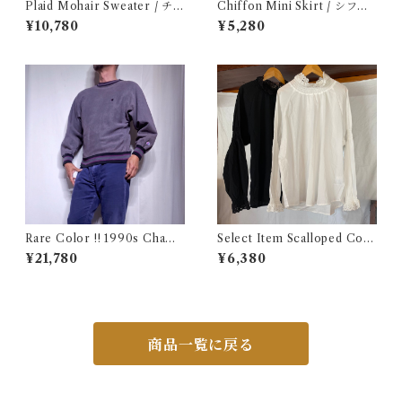
Plaid Mohair Sweater / チェ
Chiffon Mini Skirt / シフォ
ック柄 モヘア セーター 古着
ン ミニ プリーツ スカート 古
¥10,780
¥5,280
着
Rare Color !! 1990s Champ
Select Item Scalloped Cott
ion Reverse Weave Charco
on Shirt / スカラップ コット
¥21,780
¥6,380
al Gray Size M / チャンピオ
ン シャツ
ン リバースウィーブ 墨黒 目付
き ボーダーリブ USA 古着
商品一覧に戻る