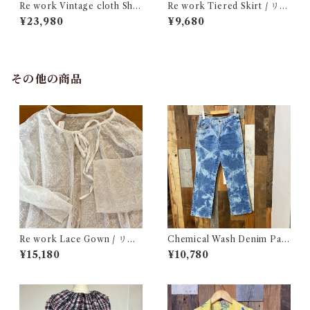
Re work Vintage cloth Shir
Re work Tiered Skirt / リワ
t & Skirt Set up / ヴィンテー
ーク ティアード スカート 古着
¥23,980
¥9,680
ジ クロス シャツ & ロングス
カート セットアップ 古着
その他の商品
Re work Lace Gown / リワ
Chemical Wash Denim Pant
ーク レース ガウン 古着
s / ケミカル デニム パンツ 古
¥15,180
¥10,780
着