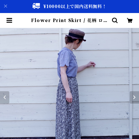
¥10000以上で国内送料無料！
Flower Print Skirt / 花柄 ロン
グ スカート | 古着屋 仙台 biscco
【古着 & Vintage 通販】