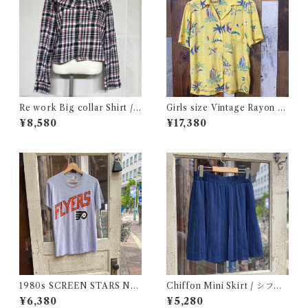
Re work Big collar Shirt /
Girls size Vintage Rayon H
リワーク ビックカラー シャツ
awaiian Shirt / ガールズ サイ
¥8,580
¥17,380
古着
ズ ヴィンテージ レーヨン ハワ
イアン シャツ 古着
1980s SCREEN STARS NF
Chiffon Mini Skirt / シフォ
L FLYERS Print Tee / 80年
ン ミニ プリーツ スカート 古
¥6,380
¥5,280
代 スクリーンスターズ フライ
着