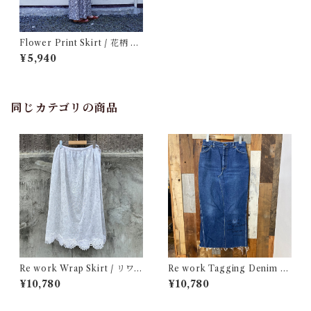
Flower Print Skirt / 花柄 ロ
ング スカート
¥5,940
同じカテゴリの商品
Re work Wrap Skirt / リワ
Re work Tagging Denim L
ーク レース ラップ スカート古
ong Skirt / リワーク タギン
¥10,780
¥10,780
着
グ デニム スカート 古着