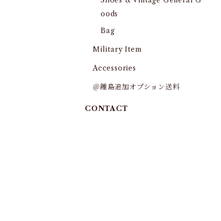
Shoes & Vintage General G
oods
Bag
Military Item
Accessories
＠離島追加オプション送料
CONTACT