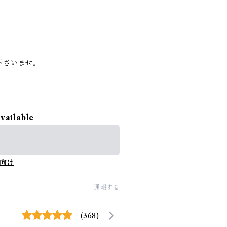
下さいませ。
available
向け
通報する
(368)