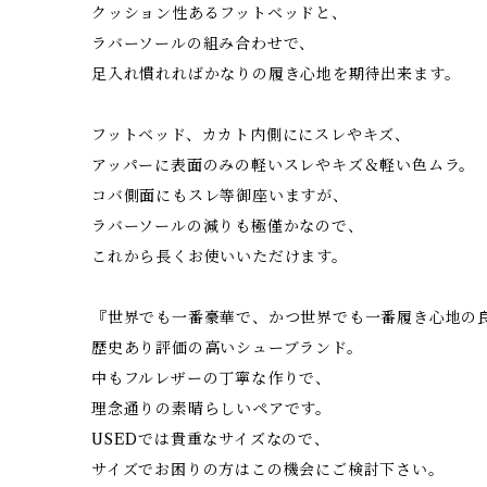
クッション性あるフットベッドと、
ラバーソールの組み合わせで、
足入れ慣れればかなりの履き心地を期待出来ます。
フットベッド、カカト内側ににスレやキズ、
アッパーに表面のみの軽いスレやキズ＆軽い色ムラ。
コバ側面にもスレ等御座いますが、
ラバーソールの減りも極僅かなので、
これから長くお使いいただけます。
『世界でも一番豪華で、かつ世界でも一番履き心地の
歴史あり評価の高いシューブランド。
中もフルレザーの丁寧な作りで、
理念通りの素晴らしいペアです。
USEDでは貴重なサイズなので、
サイズでお困りの方はこの機会にご検討下さい。