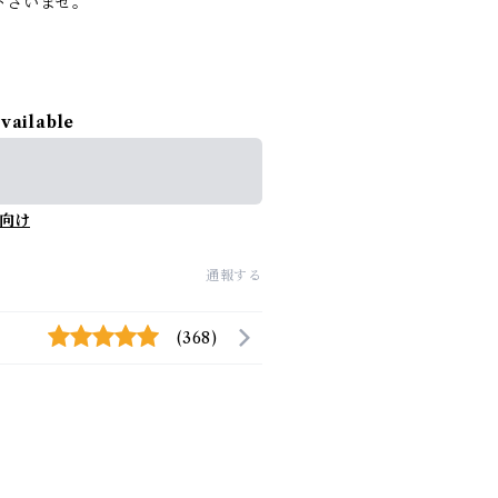
下さいませ。
available
向け
通報する
(368)