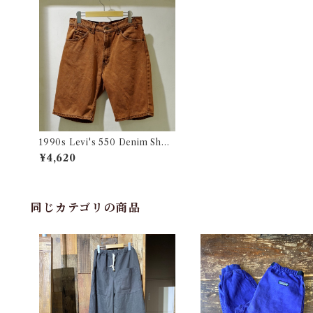
1990s Levi's 550 Denim Shor
t Pants / 90年代 リーバイス デ
¥4,620
ニム ショーツ テラコッタ/ イレ
ギュラー品
同じカテゴリの商品