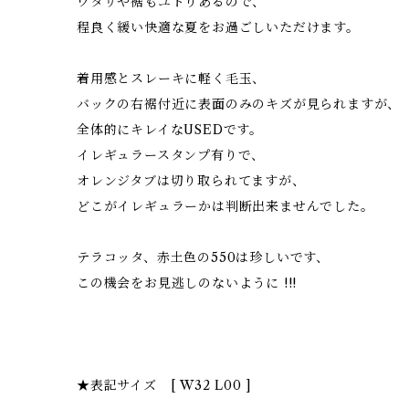
ワタリや裾もユトりあるので、
程良く緩い快適な夏をお過ごしいただけます。
着用感とスレーキに軽く毛玉、
バックの右裾付近に表面のみのキズが見られますが、
全体的にキレイなUSEDです。
イレギュラースタンプ有りで、
オレンジタブは切り取られてますが、
どこがイレギュラーかは判断出来ませんでした。
テラコッタ、赤土色の550は珍しいです、
この機会をお見逃しのないように !!!
★表記サイズ [ W32 L00 ]