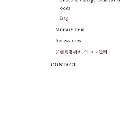
Shoes & Vintage General G
oods
Bag
Military Item
Accessories
＠離島追加オプション送料
CONTACT