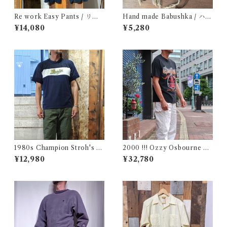
Re work Easy Pants / リワ
Hand made Babushka / ハン
ーク イージー パンツ クロシェ
ドメイド バブーシュカ
¥14,080
¥5,280
& 刺繍入り
1980s Champion Stroh's W
2000 !!! Ozzy Osbourne O
ater Print T-Shirt Size XL /
ZZFEST Rock T-Shirt Size
¥12,980
¥32,780
チャンピオン トリコ タグ 染み
L / オジーオズボーン オズフ
込み メッシュ Tシャツ 古着
ェス パンテラ ツアー ロック
バンド Tシャツ 古着