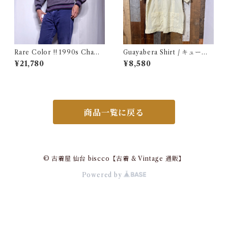
Rare Color !! 1990s Champ
Guayabera Shirt / キューバ
ion Reverse Weave Charco
シャツ 古着
¥21,780
¥8,580
al Gray Size M / チャンピオ
ン リバースウィーブ 墨黒 目付
き ボーダーリブ USA 古着
商品一覧に戻る
© 古着屋 仙台 biscco【古着 & Vintage 通販】
Powered by