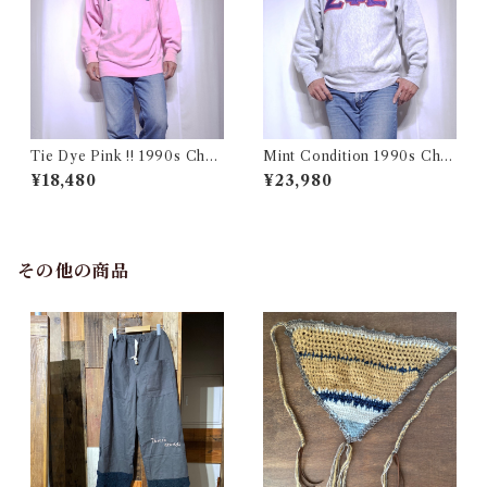
Tie Dye Pink !! 1990s Cha
Mint Condition 1990s Cha
mpion Reverse Weave USA
mpion Reverse Weave Size
¥18,480
¥23,980
/ チャンピオン リバースウィ
L / チャンピオン リバースウ
ーブ タイダイ ピンク 目付き
ィーブ ロゴ 目付き フラタニテ
アメリカ 古着
ィ USA 古着
その他の商品