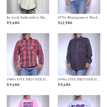
Re work Embroidery Shirt
1970s Montgomery Ward
/ リワーク ハンド刺繍入り シ
PUT TOGETHERS Nylon S
¥9,680
¥12,980
ャツ 古着
ki Vest / 70年代 モンゴメリー
ワード 中綿 スキー ベスト
1980s FIVE BROTHER He
1990s FIVE BROTHER He
avy Flannel Shirt / ブロック
avy Flannel Shirt CHAMOI
¥9,680
¥9,680
チェック バッファロー ヘビー
S CLOTH Black USA / ファ
ネル シャツ ファイブブラザ
イブブラザー ヘビーネルシャ
ー 古着 USA
ツ 墨黒 ブラック 古着