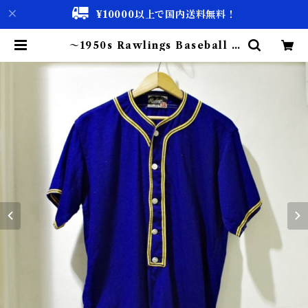
¥10000以上で国内送料無料！
〜1950s Rawlings Baseball S
hirt / 〜50年代 ローリングス コッ
トン ツイル ベースボール シャツ |
古着屋 仙台 biscco【古着 & Vint
age 通販】