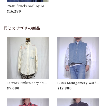
1960s "Buckaroo" By BIG
SMITH Denim Shirt / ヴィ
¥16,280
ンテージ デニム ウェスターン
シャツ
同じカテゴリの商品
Re work Embroidery Shirt
1970s Montgomery Ward
/ リワーク ハンド刺繍入り シ
PUT TOGETHERS Nylon S
¥9,680
¥12,980
ャツ 古着
ki Vest / 70年代 モンゴメリー
ワード 中綿 スキー ベスト