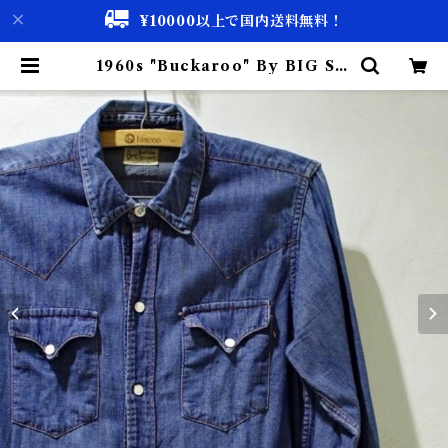
¥10000以上で国内送料無料！
1960s "Buckaroo" By BIG SM
ITH Denim Shirt / ヴィンテー
ジ デニム ウェスターン シャツ | 古
着屋 仙台 biscco【古着 & Vinta
ge 通販】