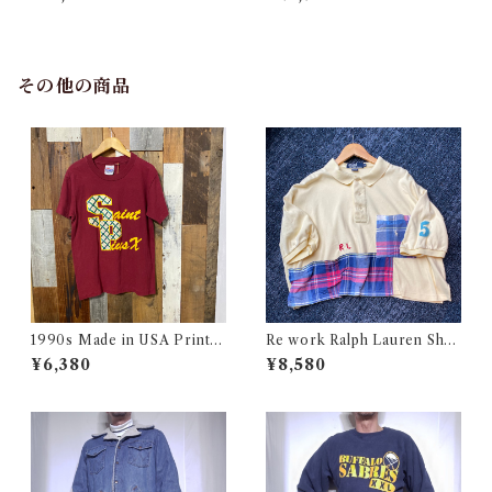
/ チャンピオン リバースウィ
L / チャンピオン リバースウ
ーブ タイダイ ピンク 目付き
ィーブ ロゴ 目付き フラタニテ
アメリカ 古着
ィ USA 古着
その他の商品
1990s Made in USA Print T
Re work Ralph Lauren Shor
ee / 90年代 アメリカ製 プリ
t length Polo shirt / リワー
¥6,380
¥8,580
ント Tシャツ 古着
ク ラルフローレン ショート丈
ポロシャツ 古着