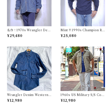
名作！1970s Wrangler Deni
Mint !! 1990s Champion Re
m Wrange Coat / ラングラー
verse Weave NHL SABRES
¥29,480
¥25,080
デニム ボア ランチ コート 古
Size L / チャンピオン リバー
着 ヴィンテージ レンジ
スウィーブ 目付き USA 古着
Wrangler Denim Western S
1960s US Military S/S Cott
hirt 16 1/2 Made in USA / ラ
on Poplin Shirt / 60年代 US
¥12,980
¥12,980
ングラー デニム ウエスタン シ
AF USN ARMY コットン ポ
ャツ 古着
プリン 半袖 シャツ