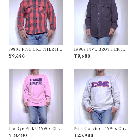
1980s FIVE BROTHER He
1990s FIVE BROTHER He
avy Flannel Shirt / ブロック
avy Flannel Shirt CHAMOI
¥9,680
¥9,680
チェック バッファロー ヘビー
S CLOTH Black USA / ファ
ネル シャツ ファイブブラザ
イブブラザー ヘビーネルシャ
ー 古着 USA
ツ 墨黒 ブラック 古着
Tie Dye Pink !! 1990s Cha
Mint Condition 1990s Cha
mpion Reverse Weave USA
mpion Reverse Weave Size
¥18,480
¥23,980