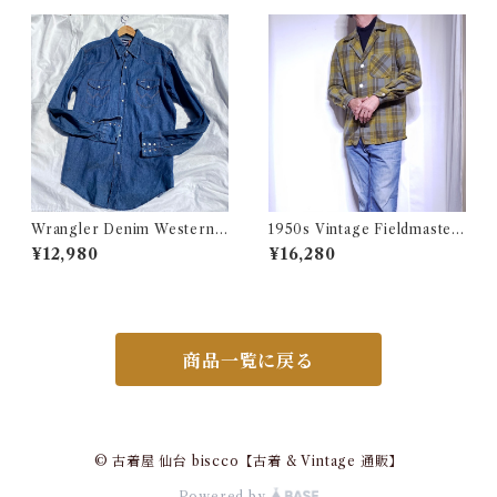
ツ 墨黒 ブラック 古着
Wrangler Denim Western S
1950s Vintage Fieldmaster
hirt 16 1/2 Made in USA / ラ
Wool Topstar Style Jacket /
¥12,980
¥16,280
ングラー デニム ウエスタン シ
USA ヴィンテージ トップスタ
ャツ 古着
ータイプ アンコン ウール ジャ
ケット古着
商品一覧に戻る
© 古着屋 仙台 biscco【古着 & Vintage 通販】
Powered by