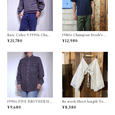
Rare Color !! 1990s Champ
1980s Champion Stroh's W
ion Reverse Weave Charco
ater Print T-Shirt Size XL /
¥21,780
¥12,980
al Gray Size M / チャンピオ
チャンピオン トリコ タグ 染み
ン リバースウィーブ 墨黒 目付
込み メッシュ Tシャツ 古着
き ボーダーリブ USA 古着
1990s FIVE BROTHER He
Re work Short length Tops
avy Flannel Shirt CHAMOI
/ リワーク ショート丈 ボレロ
¥9,680
¥8,580
S CLOTH Black USA / ファ
シャツ 古着
イブブラザー ヘビーネルシャ