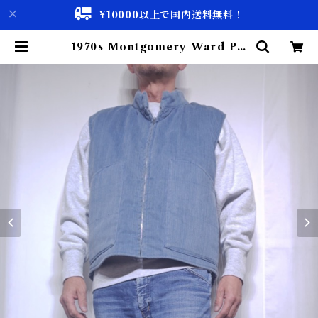
¥10000以上で国内送料無料！
1970s Montgomery Ward PU
T TOGETHERS Nylon Ski Ve
st / 70年代 モンゴメリーワード 中
綿 スキー ベスト | 古着屋 仙台 bis
cco【古着 & Vintage 通販】