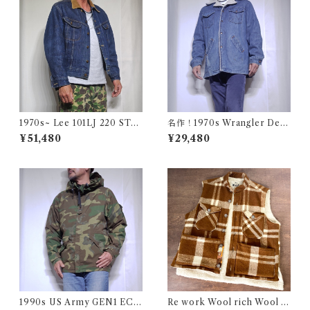
1970s~ Lee 101LJ 220 STO
名作！1970s Wrangler Deni
RM RIDER 44相当 / 濃い濃い
m Wrange Coat / ラングラー
¥51,480
¥29,480
70年代 80年代 リー ストーム
デニム ボア ランチ コート 古
ライダー 古着 USA アメリカ
着 ヴィンテージ レンジ
1990s US Army GEN1 EC
Re work Wool rich Wool B