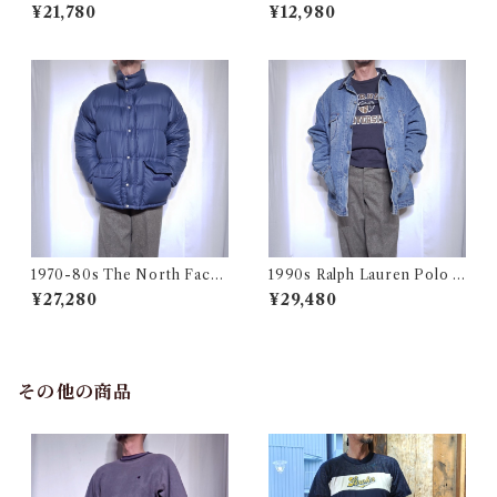
WCS Gore-Tex Parka M-R
oa Vest / リワーク ウールリ
¥21,780
¥12,980
/ 米軍 ゴアテックス パーカー
ッチ ウール ボア ベスト 古着
アメリカ ミリタリー 古着
1970-80s The North Face
1990s Ralph Lauren Polo C
Down Jacket Talon Navy /
ountry Blanket Lined Deni
¥27,280
¥29,480
茶タグ ノースフェイス ダウン
m Chore Jacket USA / ポロ
ジャケット 古着
カン ヴィンテージ カバーオー
ル アメリカ製 古着
その他の商品