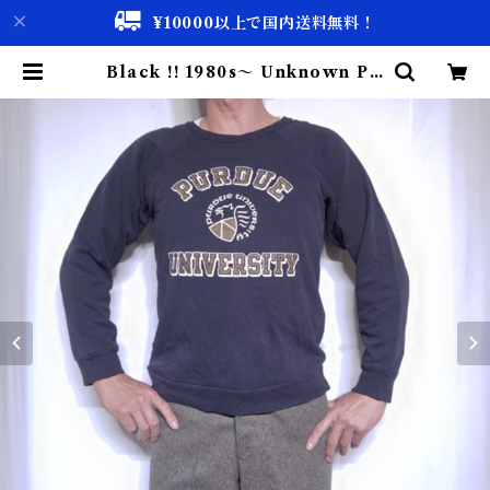
¥10000以上で国内送料無料！
Black !! 1980s〜 Unknown PU
RDUE College Print Sweat S
hirt / Made in USA ? 黒 パデュ
ー 大学 スウェット アメリカ製 古着
| 古着屋 仙台 biscco【古着 & Vi
ntage 通販】