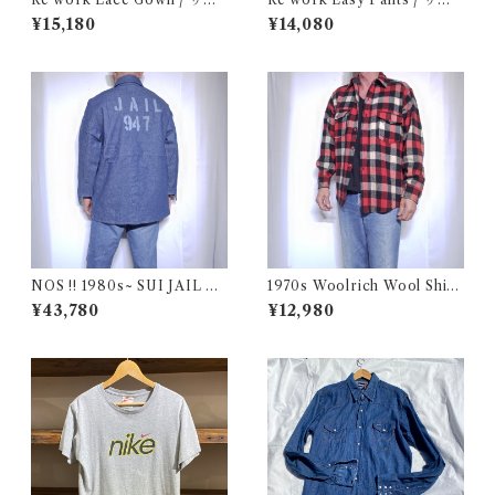
ーク レース ガウン 古着
ーク イージー パンツ クロシェ
¥15,180
¥14,080
& 刺繍入り
NOS !! 1980s~ SUI JAIL De
1970s Woolrich Wool Shirt
nim Work Jacket with Stenc
CPO / 70年代 白タグ ウール
¥43,780
¥12,980
il / USA 実物 デッドストック
リッチ 三色 ブロック チェック
プリズナー デニム ジャケット
ウール シャツ 古着
カバーオール ブランケット 古
着