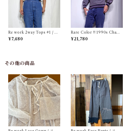
Re work 2way Tops #1 / リ
Rare Color !! 1990s Champ
ワーク 2way トップス 古着
ion Reverse Weave Charco
¥7,480
¥21,780
al Gray Size M / チャンピオ
ン リバースウィーブ 墨黒 目付
き ボーダーリブ USA 古着
その他の商品
Re work Lace Gown / リワ
Re work Easy Pants / リワ