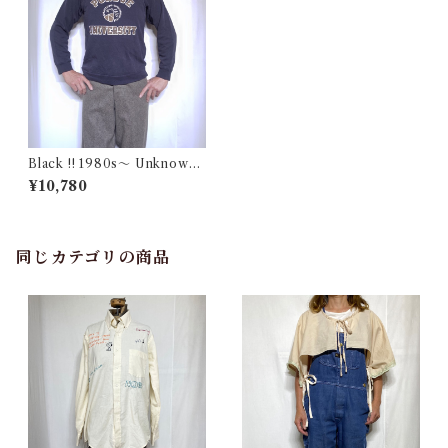
Black !! 1980s〜 Unknown
PURDUE College Print Sw
¥10,780
eat Shirt / Made in USA ? 黒
パデュー 大学 スウェット アメ
リカ製 古着
同じカテゴリの商品