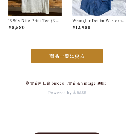
1990s Nike Print Tee / 90
Wrangler Denim Western S
年代 ナイキ プリント Tシャツ
hirt 16 1/2 Made in USA / ラ
¥8,580
¥12,980
古着
ングラー デニム ウエスタン シ
ャツ 古着
商品一覧に戻る
© 古着屋 仙台 biscco【古着 & Vintage 通販】
Powered by