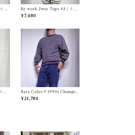
/ リワ
Re work 2way Tops #3 / リワ
ーク 2way トップス 古着
¥7,480
Rare Color !! 1990s Champio
n Reverse Weave Charcoal G
¥21,780
ray Size M / チャンピオン リバ
ースウィーブ 墨黒 目付き ボーダ
ーリブ USA 古着