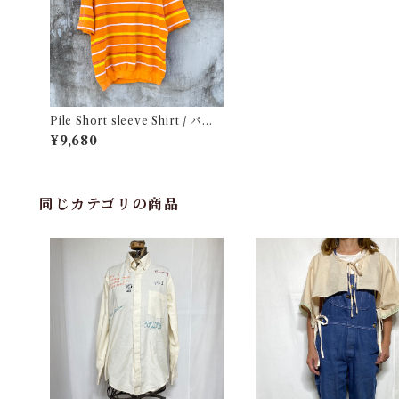
Pile Short sleeve Shirt / パイ
ル生地 ショートスリーブ シャツ
¥9,680
古着
同じカテゴリの商品