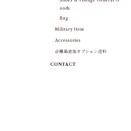
Shoes & Vintage General G
oods
Bag
Military Item
Accessories
＠離島追加オプション送料
CONTACT