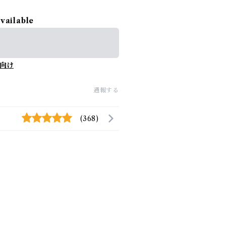
available
向け
通報する
(368)