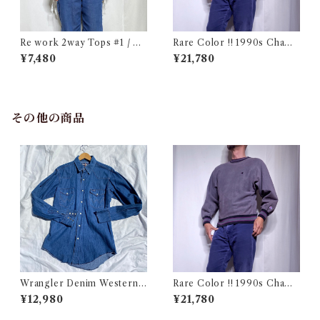
Re work 2way Tops #1 / リ
Rare Color !! 1990s Champ
ワーク 2way トップス 古着
ion Reverse Weave Charco
¥7,480
¥21,780
al Gray Size M / チャンピオ
ン リバースウィーブ 墨黒 目付
き ボーダーリブ USA 古着
その他の商品
Wrangler Denim Western S
Rare Color !! 1990s Champ
hirt 15 1/2 Made in USA / ラ
ion Reverse Weave Charco
¥12,980
¥21,780
ングラー デニムウエスタン シ
al Gray Size M / チャンピオ
ャツ 古着
ン リバースウィーブ 墨黒 目付