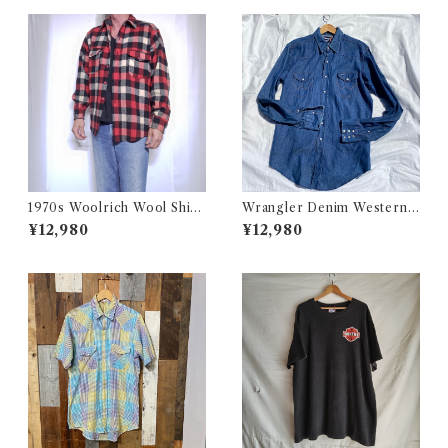
き ボーダーリブ USA 古着
1970s Woolrich Wool Shirt
Wrangler Denim Western S
CPO / 70年代 白タグ ウール
hirt 16 1/2 Made in USA / ラ
¥12,980
¥12,980
リッチ 三色 ブロック チェック
ングラー デニム ウエスタン シ
ウール シャツ 古着
ャツ 古着