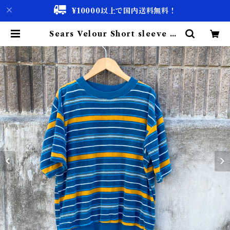
¥10000以上で国内送料無料！
Sears Velour Short sleeve Sh
irt / シアーズ ベロア ショートスリ
ーブ シャツ 古着 | 古着屋 仙台 bis
cco【古着 & Vintage 通販】