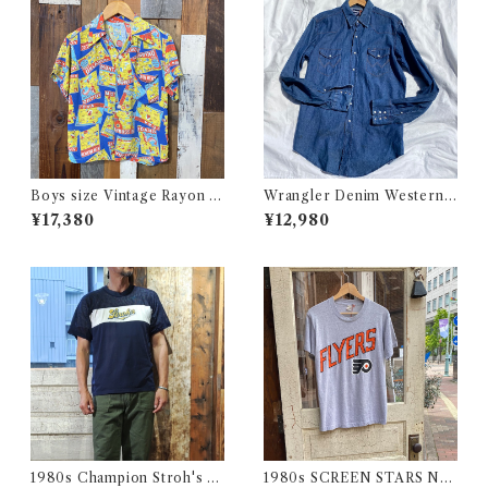
Boys size Vintage Rayon H
Wrangler Denim Western S
awaiian Shirt / ボーイズ サイ
hirt 16 1/2 Made in USA / ラ
¥17,380
¥12,980
ズ ヴィンテージ レーヨン ハワ
ングラー デニム ウエスタン シ
イアン シャツ 古着
ャツ 古着
1980s Champion Stroh's W
1980s SCREEN STARS NF