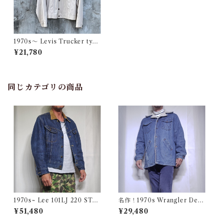
1970s〜 Levis Trucker type
Jacket / 70年代〜 リーバイス
¥21,780
トラッカー タイプ ジャケット
古着
同じカテゴリの商品
1970s~ Lee 101LJ 220 STO
名作！1970s Wrangler Deni
RM RIDER 44相当 / 濃い濃い
m Wrange Coat / ラングラー
¥51,480
¥29,480
70年代 80年代 リー ストーム
デニム ボア ランチ コート 古