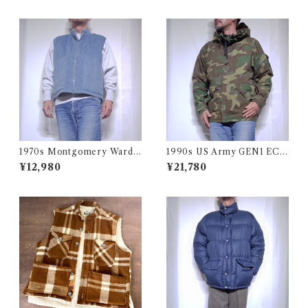
ライダー 古着 USA アメリカ
着 ヴィンテージ レンジ
1970s Montgomery Ward
1990s US Army GEN1 EC
PUT TOGETHERS Nylon S
WCS Gore-Tex Parka M-R
¥12,980
¥21,780
ki Vest / 70年代 モンゴメリー
/ 米軍 ゴアテックス パーカー
ワード 中綿 スキー ベスト
アメリカ ミリタリー 古着