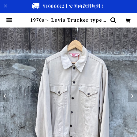
¥10000以上で国内送料無料！
1970s〜 Levis Trucker type J
acket / 70年代〜 リーバイス トラ
ッカー タイプ ジャケット 古着 | 古
着屋 仙台 biscco【古着 & Vinta
ge 通販】