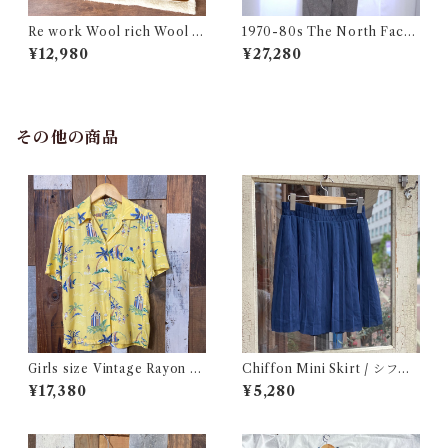
Re work Wool rich Wool B
1970-80s The North Face
oa Vest / リワーク ウールリ
Down Jacket Talon Navy /
¥12,980
¥27,280
ッチ ウール ボア ベスト 古着
茶タグ ノースフェイス ダウン
ジャケット 古着
その他の商品
Girls size Vintage Rayon H
Chiffon Mini Skirt / シフォ
awaiian Shirt / ガールズ サイ
ン ミニ プリーツ スカート 古
¥17,380
¥5,280
ズ ヴィンテージ レーヨン ハワ
着
イアン シャツ 古着