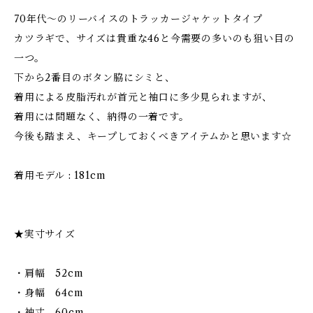
70年代〜のリーバイスのトラッカージャケットタイプ
カツラギで、サイズは貴重な46と今需要の多いのも狙い目の
一つ。
下から2番目のボタン脇にシミと、
着用による皮脂汚れが首元と袖口に多少見られますが、
着用には問題なく、納得の一着です。
今後も踏まえ、キープしておくべきアイテムかと思います☆
着用モデル : 181cm
★実寸サイズ
・肩幅 52cm
・身幅 64cm
・袖丈 60cm