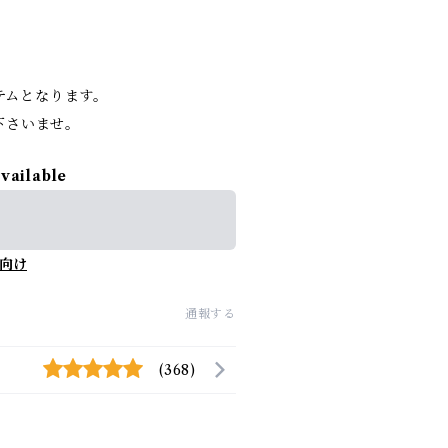
。
イテムとなります。
下さいませ。
available
向け
通報する
(368)