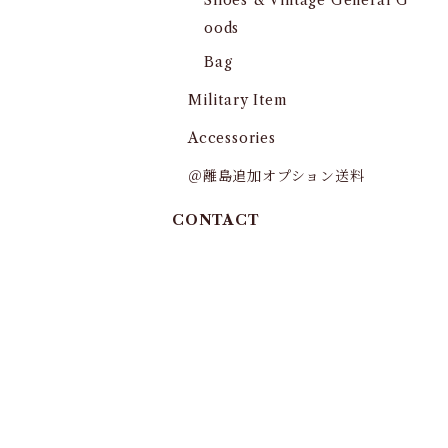
Shoes & Vintage General G
oods
Bag
Military Item
Accessories
＠離島追加オプション送料
CONTACT