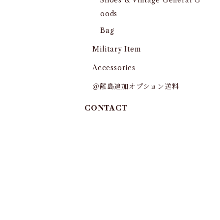
Shoes & Vintage General G
oods
Bag
Military Item
Accessories
＠離島追加オプション送料
CONTACT