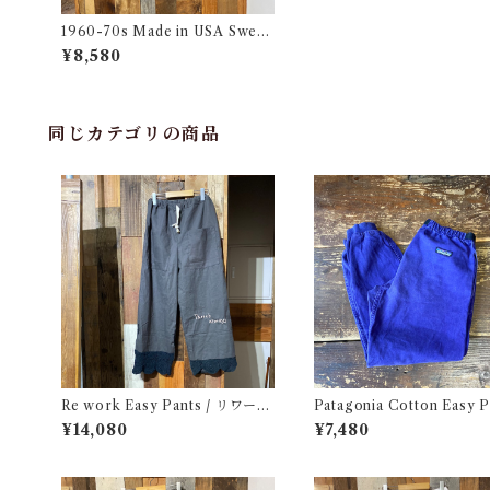
1960-70s Made in USA Sweat
Pants / 60-70年代 アメリカ製
¥8,580
スウェット パンツ 古着
同じカテゴリの商品
Re work Easy Pants / リワーク
Patagonia Cotton Easy P
イージー パンツ クロシェ & 刺繍
/ パタゴニア コットン イー
¥14,080
¥7,480
入り
パンツ 古着