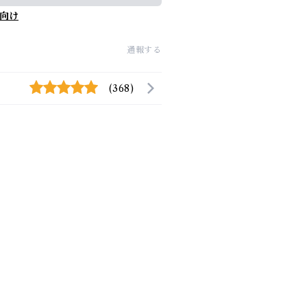
向け
通報する
(368)