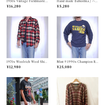
1950s Vintage Fieldmaster
Hand made Babushka / ハン
Wool Topstar Style Jacket /
ドメイド バブーシュカ
¥16,280
¥5,280
USA ヴィンテージ トップスタ
ータイプ アンコン ウール ジャ
ケット古着
1970s Woolrich Wool Shirt
Mint !! 1990s Champion Re
CPO / 70年代 白タグ ウール
verse Weave NHL SABRES
¥12,980
¥25,080
リッチ 三色 ブロック チェック
Size L / チャンピオン リバー
ウール シャツ 古着
スウィーブ 目付き USA 古着