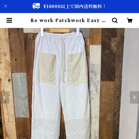
¥10000以上で国内送料無料！
Re work Patchwork Easy Pa
nts #3 / リワーク パッチワーク イ
ージー パンツ 古着 | 古着屋 仙台 bi
scco【古着 & Vintage 通販】