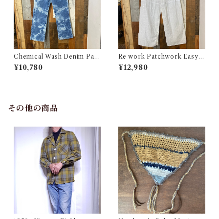
Chemical Wash Denim Pant
Re work Patchwork Easy P
s / ケミカル デニム パンツ 古
ants #4 / リワーク パッチワー
¥10,780
¥12,980
着
ク イージー パンツ 古着
その他の商品