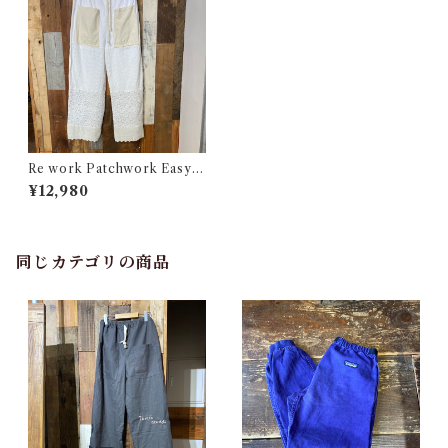
Re work Patchwork Easy P
ants #3 / リワーク パッチワー
¥12,980
ク イージー パンツ 古着
同じカテゴリの商品