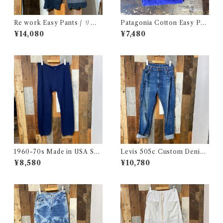
Re work Easy Pants / リワ
Patagonia Cotton Easy Pan
ーク イージー パンツ クロシェ
ts / パタゴニア コットン イー
¥14,080
¥7,480
& 刺繍入り
ジー パンツ 古着
1960-70s Made in USA Sw
Levis 505c Custom Denim
eat Pants / 60-70年代 アメ
Pants / リーバイス 505c カス
¥8,580
¥10,780
リカ製 スウェット パンツ 古着
タムバージョン デニム パンツ
古着