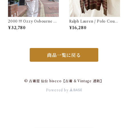
2000 !!! Ozzy Osbourne O
Ralph Lauren / Polo Count
ZZFEST Rock T-Shirt Size
ry Hand Knit / ラルフローレ
¥32,780
¥16,280
L / オジーオズボーン オズフ
ン / ポロカントリー ハンドニ
ェス パンテラ ツアー ロック
ット / コットンニット 古着
バンド Tシャツ 古着
商品一覧に戻る
© 古着屋 仙台 biscco【古着 & Vintage 通販】
Powered by