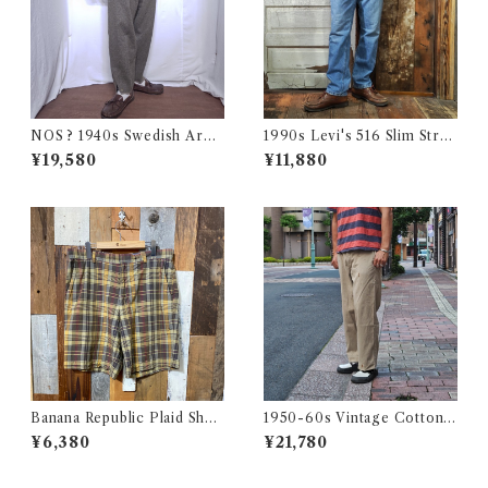
NOS ? 1940s Swedish Arm
1990s Levi's 516 Slim Strai
y Wool Pants / デッドストッ
ght Made in CANADA 実寸
¥19,580
¥11,880
ク？ユーロ ミリタリー スウェ
W32 L31.5 / リーバイス デニ
ーデン軍 ウール トラウザーズ
ム パンツ カナダ製 古着
古着 王冠
Banana Republic Plaid Shor
1950-60s Vintage Cotton
ts / バナナリパブリック マド
Khaki Work Chino Trouser
¥6,380
¥21,780
ラス チェック ショートパンツ
s W31 L28 / ヴィンテージ ボ
古着
タンフライ ワーク チノパン 古
着