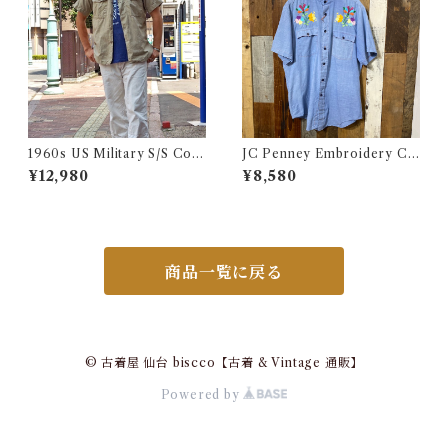
1960s US Military S/S Cott
JC Penney Embroidery Ch
on Poplin Shirt / 60年代 US
ambray Shirt / ジェイシーペ
¥12,980
¥8,580
AF USN ARMY コットン ポ
ニー 刺繍入り シャンブレー シ
プリン 半袖 シャツ
ャツ 古着
商品一覧に戻る
© 古着屋 仙台 biscco【古着 & Vintage 通販】
Powered by