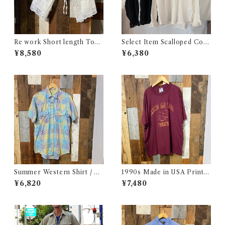
Re work Short length Tops
Select Item Scalloped Cott
/ リワーク ショート丈 ボレロ
on Shirt / スカラップ コット
¥8,580
¥6,380
シャツ 古着
ン シャツ
Summer Western Shirt / シ
1990s Made in USA Print T
ョートスリーブ ウエスタン シ
ee / 90年代 アメリカ製 プリ
¥6,820
¥7,480
ャツ 古着
ント Tシャツ 古着