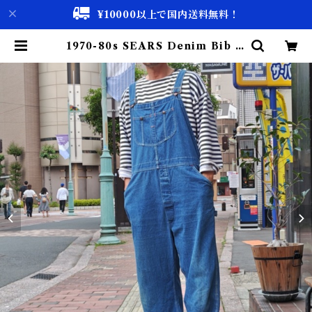
¥10000以上で国内送料無料！
1970-80s SEARS Denim Bib O
ver-Alls 実寸W44 / シアーズ デ
ニム オーバーオール USA 大きめ
古着 | 古着屋 仙台 biscco【古着
& Vintage 通販】