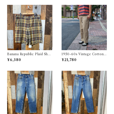
古着 王冠
Banana Republic Plaid Shor
1950-60s Vintage Cotton
ts / バナナリパブリック マド
Khaki Work Chino Trouser
¥6,380
¥21,780
ラス チェック ショートパンツ
s W31 L28 / ヴィンテージ ボ
古着
タンフライ ワーク チノパン 古
着