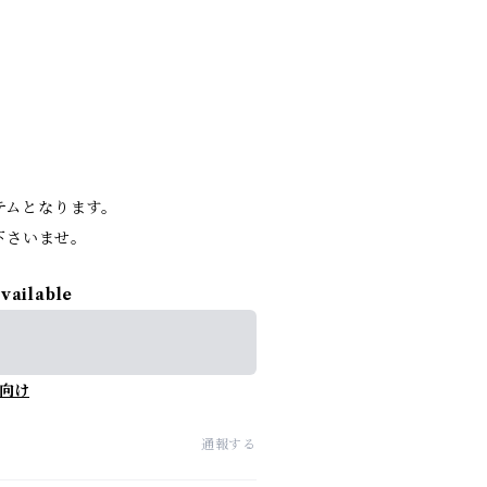
。
イテムとなります。
下さいませ。
available
向け
通報する