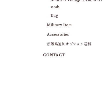
Shoes & Vintage General G
oods
Bag
Military Item
Accessories
＠離島追加オプション送料
CONTACT